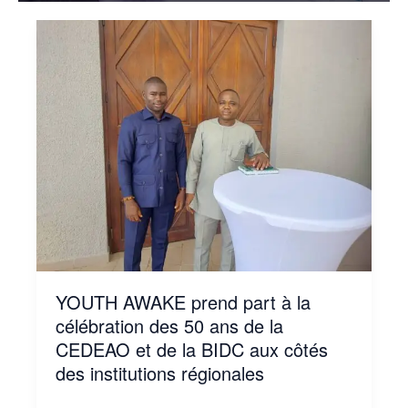
YOUTH
AWAKE
prend
part
à
la
célébration
des
50
ans
de
la
CEDEAO
et
de
YOUTH AWAKE prend part à la
la
BIDC
célébration des 50 ans de la
aux
CEDEAO et de la BIDC aux côtés
côtés
des institutions régionales
des
institutions