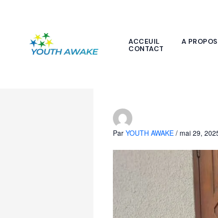
Aller
au
contenu
ACCEUIL
A PROPOS
CONTACT
YOUTH AWAKE pr
CEDEAO et de l
Par
YOUTH AWAKE
/
mai 29, 202