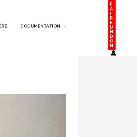
F
A
I
R
E
ÈRE
DOCUMENTATION
U
N
50 ans de la
D
O
ns régionales
N