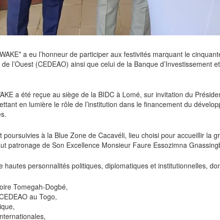
AKE* a eu l’honneur de participer aux festivités marquant le cinqua
e de l’Ouest (CEDEAO) ainsi que celui de la Banque d’Investissement 
KE a été reçue au siège de la BIDC à Lomé, sur invitation du Présiden
ttant en lumière le rôle de l’institution dans le financement du déve
s.
 poursuivies à la Blue Zone de Cacavéli, lieu choisi pour accueillir la g
ut patronage de Son Excellence Monsieur Faure Essozimna Gnassingbé
hautes personnalités politiques, diplomatiques et institutionnelles, don
ctoire Tomegah-Dogbé,
a CEDEAO au Togo,
ique,
internationales,