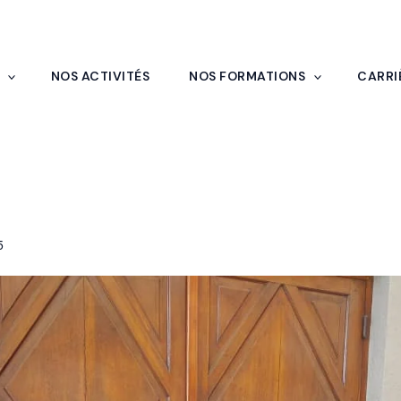
NOS ACTIVITÉS
NOS FORMATIONS
CARRI
end part à la célébration des 
a BIDC aux côtés des institutio
5