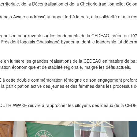
 territoriale, de la Décentralisation et de la Chefferie traditionnelle, Co
abalo Awaté a adressé un appel fort à la paix, à la solidarité et à la re
rganisée pour revenir sur les fondements de la CEDEAO, créée en 1975
eu Président togolais Gnassingbé Eyadéma, dont le leadership fut déter
 en lumière les grandes réalisations de la CEDEAO en matière de paix,
tion économique et de stabilité régionale, malgré les défis actuels.
 à cette double commémoration témoigne de son engagement profond e
de la participation active des jeunes et des femmes dans les processus
n, YOUTH AWAKE œuvre à rapprocher les citoyens des idéaux de la CE