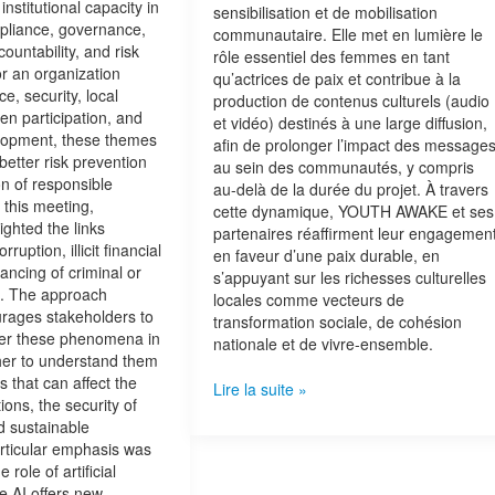
institutional capacity in
sensibilisation et de mobilisation
pliance, governance,
communautaire. Elle met en lumière le
ountability, and risk
rôle essentiel des femmes en tant
 an organization
qu’actrices de paix et contribue à la
e, security, local
production de contenus culturels (audio
en participation, and
et vidéo) destinés à une large diffusion,
opment, these themes
afin de prolonger l’impact des message
 better risk prevention
au sein des communautés, y compris
n of responsible
au-delà de la durée du projet. À travers
 this meeting,
cette dynamique, YOUTH AWAKE et ses
ighted the links
partenaires réaffirment leur engagemen
ruption, illicit financial
en faveur d’une paix durable, en
nancing of criminal or
s’appuyant sur les richesses culturelles
ies. The approach
locales comme vecteurs de
rages stakeholders to
transformation sociale, de cohésion
der these phenomena in
nationale et de vivre-ensemble.
ther to understand them
s that can affect the
Lire la suite »
utions, the security of
d sustainable
rticular emphasis was
 role of artificial
le AI offers new