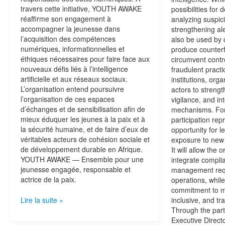
travers cette initiative, YOUTH AWAKE
possibilities for
réaffirme son engagement à
analyzing suspic
accompagner la jeunesse dans
strengthening al
l’acquisition des compétences
also be used by 
numériques, informationnelles et
produce counter
éthiques nécessaires pour faire face aux
circumvent contro
nouveaux défis liés à l’intelligence
fraudulent practic
artificielle et aux réseaux sociaux.
institutions, orga
L’organisation entend poursuivre
actors to strength
l’organisation de ces espaces
vigilance, and in
d’échanges et de sensibilisation afin de
mechanisms. Fo
mieux éduquer les jeunes à la paix et à
participation rep
la sécurité humaine, et de faire d’eux de
opportunity for l
véritables acteurs de cohésion sociale et
exposure to new 
de développement durable en Afrique.
It will allow the 
YOUTH AWAKE — Ensemble pour une
integrate complia
jeunesse engagée, responsable et
management requ
actrice de la paix.
operations, while 
commitment to m
inclusive, and t
Lire la suite »
Through the parti
Executive Directo