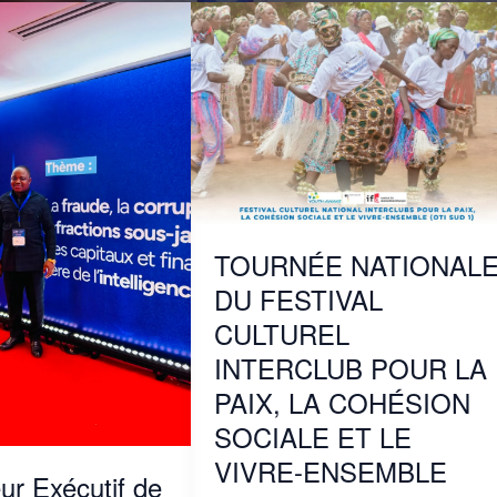
TOURNÉE
NATIONALE
DU
FESTIVAL
CULTUREL
INTERCLUB
POUR
LA
PAIX,
LA
COHÉSION
TOURNÉE NATIONAL
SOCIALE
ET
DU FESTIVAL
LE
VIVRE-
CULTUREL
ENSEMBLE
INTERCLUB POUR LA
PAIX, LA COHÉSION
SOCIALE ET LE
VIVRE-ENSEMBLE
ur Exécutif de