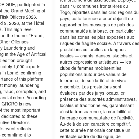
BIGUE, participated in
dans 16 communes frontalières du
 of the Grand Meeting of
Togo, réparties dans les cinq régions du
isk Officers 2026,
pays, cette tournée a pour objectif de
d 9, 2026, at the Hôtel
rapprocher les messages de paix des
. This high-level
communautés à la base, en particulier
 on the theme: “Fraud,
dans les zones les plus exposées aux
Other Offenses
risques de fragilité sociale. À travers de
y Laundering and
prestations culturelles en langues
g in the Age of Artificial
locales — chants, danses, sketchs et
is edition brought
autres expressions artistiques — les
mately 1,000 experts
clubs de femmes mobilisent les
s in Lomé, confirming
populations autour des valeurs de
rtance of this platform
tolérance, de solidarité et de vivre-
nst money laundering,
ensemble. Les prestations sont
g, fraud, corruption, and
évaluées par des jurys locaux, en
nancial crime. According
présence des autorités administratives,
he GRCRO is now
locales et traditionnelles, garantissant
f the most important
ainsi la transparence, la crédibilité et
s dedicated to these
l’ancrage communautaire de l’activité.
utive Director’s
Au-delà de son caractère compétitif,
his event reflects
cette tournée nationale constitue un
 commitment to
véritable cadre de dialogue, de