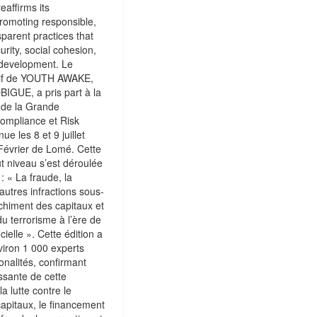
ffirms its
romoting responsible,
sparent practices that
rity, social cohesion,
 development. Le
tif de YOUTH AWAKE,
IGUE, a pris part à la
n de la Grande
ompliance et Risk
ue les 8 et 9 juillet
 Février de Lomé. Cette
t niveau s’est déroulée
: « La fraude, la
 autres infractions sous-
chiment des capitaux et
u terrorisme à l’ère de
ficielle ». Cette édition a
iron 1 000 experts
onalités, confirmant
ssante de cette
a lutte contre le
apitaux, le financement