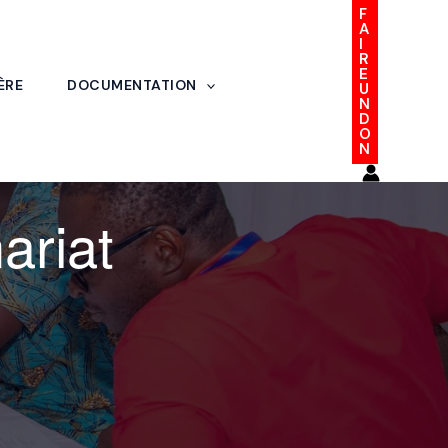
F
A
I
R
E
ÈRE
DOCUMENTATION
U
N
D
O
N
ariat