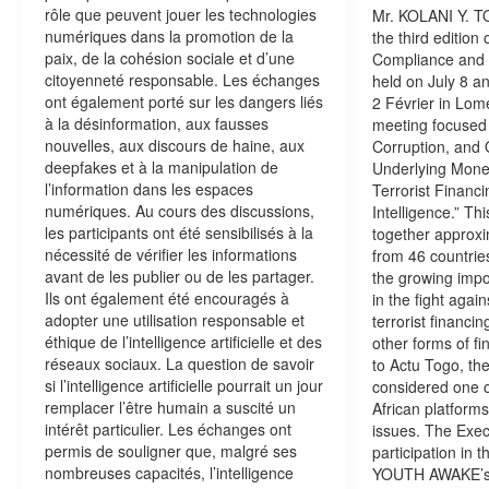
rôle que peuvent jouer les technologies
Mr. KOLANI Y. TO
numériques dans la promotion de la
the third edition
paix, de la cohésion sociale et d’une
Compliance and R
citoyenneté responsable. Les échanges
held on July 8 an
ont également porté sur les dangers liés
2 Février in Lomé
à la désinformation, aux fausses
meeting focused
nouvelles, aux discours de haine, aux
Corruption, and 
deepfakes et à la manipulation de
Underlying Mone
l’information dans les espaces
Terrorist Financin
numériques. Au cours des discussions,
Intelligence.” Th
les participants ont été sensibilisés à la
together approxi
nécessité de vérifier les informations
from 46 countrie
avant de les publier ou de les partager.
the growing impo
Ils ont également été encouragés à
in the fight agai
adopter une utilisation responsable et
terrorist financin
éthique de l’intelligence artificielle et des
other forms of fi
réseaux sociaux. La question de savoir
to Actu Togo, t
si l’intelligence artificielle pourrait un jour
considered one o
remplacer l’être humain a suscité un
African platform
intérêt particulier. Les échanges ont
issues. The Exec
permis de souligner que, malgré ses
participation in t
nombreuses capacités, l’intelligence
YOUTH AWAKE’s