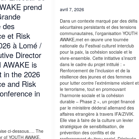
WAKE prend
avril 7, 2026
 Grande
Dans un contexte marqué par des défis
 des
sécuritaires persistants et des tensions
communautaires, l’organisation YOUTH
e et Risk
AWAKE,met en œuvre une tournée
2026 à Lomé /
nationale du Festival culturel interclub
pour la paix, la cohésion sociale et le
tive Director
vivre-ensemble. Cette initiative s’inscrit
 AWAKE is
dans le cadre du projet intitulé : «
Renforcement de l’inclusion et de la
t in the 2026
résilience des jeunes et des femmes
e and Risk
pour lutter contre l’extrémisme violent et
le terrorisme, tout en promouvant
Conference in
l’harmonie sociale et la cohésion
durable – Phase 2 », un projet financé
par le ministère déderal allemand des
affaires etrangère à travers IFA/ZIVIK.
Elle vise à faire de la culture un levier
stratégique de sensibilisation, de
aise ci-dessous…. The
prévention des conflits et de
tor of YOUTH AWAKE,
renforcement du tissu social. Déployée