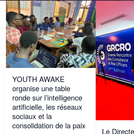
YOUTH
Le
AWAKE
Directeur
organise
Exécutif
une
de
table
YOUTH
ronde
AWAKE
sur
prend
l’intelligence
part
artificielle,
à
les
la
réseaux
Grande
sociaux
Rencontre
et
des
YOUTH AWAKE
la
Compliance
organise une table
consolidation
et
de
Risk
ronde sur l’intelligence
la
Officers
artificielle, les réseaux
paix
2026
à
sociaux et la
Lomé
consolidation de la paix
/
Le Directe
The