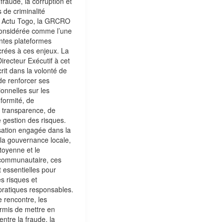
 fraude, la corruption et
 de criminalité
on Actu Togo, la GRCRO
considérée comme l’une
ntes plateformes
crées à ces enjeux. La
Directeur Exécutif à cet
rit dans la volonté de
 renforcer ses
ionnelles sur les
formité, de
 transparence, de
e gestion des risques.
sation engagée dans la
, la gouvernance locale,
itoyenne et le
communautaire, ces
 essentielles pour
s risques et
pratiques responsables.
e rencontre, les
rmis de mettre en
entre la fraude, la