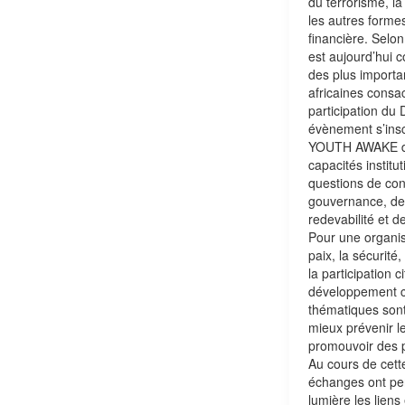
du terrorisme, la
les autres formes
financière. Sel
est aujourd’hui 
des plus importa
africaines consa
participation du 
évènement s’insc
YOUTH AWAKE de
capacités institut
questions de con
gouvernance, de
redevabilité et d
Pour une organi
paix, la sécurité
la participation c
développement 
thématiques sont
mieux prévenir le
promouvoir des 
Au cours de cett
échanges ont pe
lumière les liens 