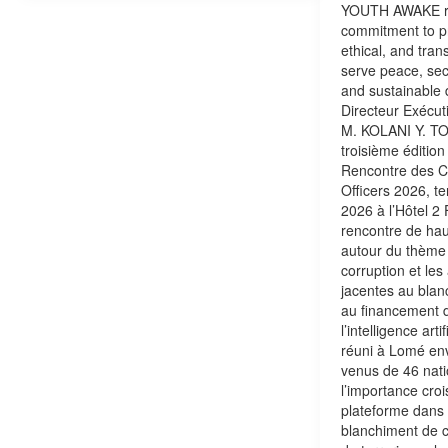
YOUTH AWAKE rea
commitment to p
ethical, and tran
serve peace, secu
and sustainable
Directeur Exécu
M. KOLANI Y. TOB
troisième éditio
Rencontre des C
Officers 2026, ten
2026 à l’Hôtel 2
rencontre de hau
autour du thème 
corruption et les
jacentes au blan
au financement d
l’intelligence arti
réuni à Lomé env
venus de 46 nati
l’importance croi
plateforme dans l
blanchiment de c