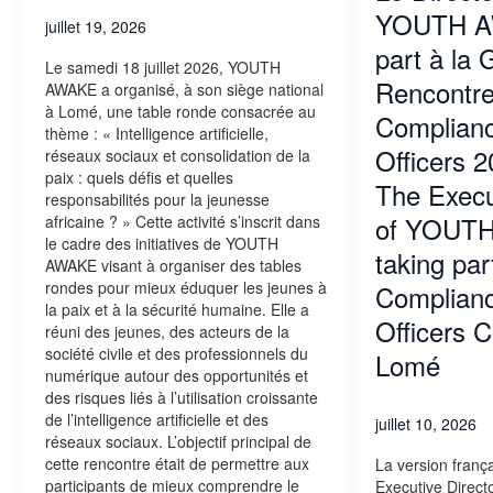
Executive
YOUTH A
Director
juillet 19, 2026
of
part à la
Le samedi 18 juillet 2026, YOUTH
YOUTH
Rencontre
AWAKE a organisé, à son siège national
AWAKE
à Lomé, une table ronde consacrée au
is
Complianc
thème : « Intelligence artificielle,
taking
Officers 
réseaux sociaux et consolidation de la
part
paix : quels défis et quelles
in
The Execu
responsabilités pour la jeunesse
the
of YOUTH
africaine ? » Cette activité s’inscrit dans
2026
le cadre des initiatives de YOUTH
Compliance
taking par
AWAKE visant à organiser des tables
and
rondes pour mieux éduquer les jeunes à
Complianc
Risk
la paix et à la sécurité humaine. Elle a
Officers
Officers 
réuni des jeunes, des acteurs de la
Conference
société civile et des professionnels du
in
Lomé
numérique autour des opportunités et
Lomé
des risques liés à l’utilisation croissante
de l’intelligence artificielle et des
juillet 10, 2026
réseaux sociaux. L’objectif principal de
cette rencontre était de permettre aux
La version franç
participants de mieux comprendre le
Executive Direc