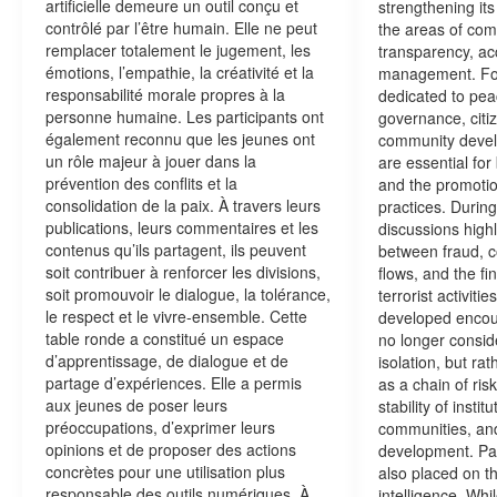
artificielle demeure un outil conçu et
strengthening its 
contrôlé par l’être humain. Elle ne peut
the areas of com
remplacer totalement le jugement, les
transparency, acc
émotions, l’empathie, la créativité et la
management. For
responsabilité morale propres à la
dedicated to peac
personne humaine. Les participants ont
governance, citiz
également reconnu que les jeunes ont
community devel
un rôle majeur à jouer dans la
are essential for
prévention des conflits et la
and the promotio
consolidation de la paix. À travers leurs
practices. During
publications, leurs commentaires et les
discussions highl
contenus qu’ils partagent, ils peuvent
between fraud, cor
soit contribuer à renforcer les divisions,
flows, and the fi
soit promouvoir le dialogue, la tolérance,
terrorist activit
le respect et le vivre-ensemble. Cette
developed encou
table ronde a constitué un espace
no longer consi
d’apprentissage, de dialogue et de
isolation, but ra
partage d’expériences. Elle a permis
as a chain of risk
aux jeunes de poser leurs
stability of instit
préoccupations, d’exprimer leurs
communities, an
opinions et de proposer des actions
development. Pa
concrètes pour une utilisation plus
also placed on the
responsable des outils numériques. À
intelligence. Whi