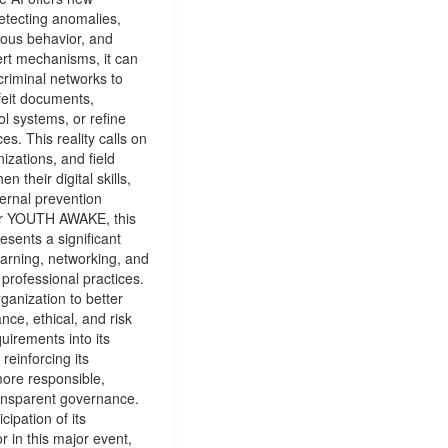
 detecting anomalies,
ious behavior, and
ert mechanisms, it can
criminal networks to
feit documents,
l systems, or refine
es. This reality calls on
nizations, and field
en their digital skills,
ternal prevention
r YOUTH AWAKE, this
resents a significant
earning, networking, and
professional practices.
organization to better
nce, ethical, and risk
irements into its
reinforcing its
ore responsible,
ransparent governance.
cipation of its
r in this major event,