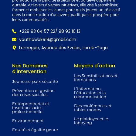
promotion de la paix, de la sécurité et du développement
m
r
durable. À travers diverses initiatives, elle vise à sensibiliser,
former et mobiliser les jeunes pour qu’ils jouent un rôle actif
dans la construction d’un avenir pacifique et prospère pour
leurs communautés.
+228 93 64 57 22/ 98 93 16 13
youthawake18@gmail.com
Lomegan, Avenue des Evalas, Lomé-Togo
Nos Domaines
Moyens d'action
d'intervention
Les Sensibilisations et
formations
Jeunesse-paix-sécurité
L’Information,
Prévention et gestion
l’éducation et la
des crises sociales
communication
Entrepreneuriat et
Des conférences et
insertion socio-
tables rondes
professionnelle
Le plaidoyer et le
Environnement
lobbying
Equité et égalité genre