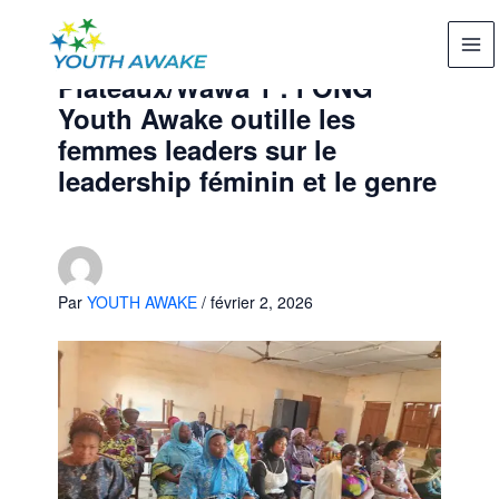
Aller
au
contenu
Plateaux/Wawa 1 : l’ONG
Youth Awake outille les
femmes leaders sur le
leadership féminin et le genre
Par
YOUTH AWAKE
/
février 2, 2026